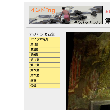
石
第
アジャンタ石窟
パノラマ写真
第1窟
第2窟
第9窟
第10窟
第19窟
第24窟
第26窟
壁画
仏像