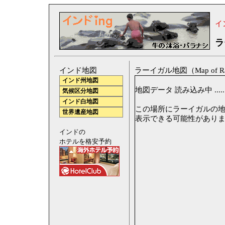
イ
ラ
インド地図
ラーイガル地図（Map of Raigarh
インド州地図
地図データ 読み込み中 .....
気候区分地図
インド白地図
この場所にラーイガルの地図が
世界遺産地図
表示できる可能性があり
インドの
ホテルを格安予約