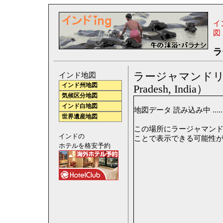
イ
図
ラ
ラージャマンドリ地図（M
インド地図
インド州地図
Pradesh, India）
気候区分地図
インド白地図
地図データ 読み込み中 .....
世界遺産地図
この場所にラージャマンドリの
インドの
ことで表示できる可能性
ホテルを格安予約